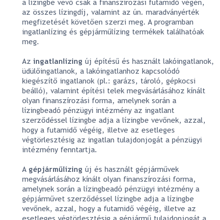
a lízingbe vevő csak a finanszírozási futamidő végén,
az összes lízingdíj, valamint az ún. maradványérték
megfizetését követően szerzi meg. A programban
ingatlanlízing és gépjárműlízing termékek találhatóak
meg.
Az
ingatlanlízing
új építésű és használt lakóingatlanok,
üdülőingatlanok, a lakóingatlanhoz kapcsolódó
kiegészítő ingatlanok (pl.: garázs, tároló, gépkocsi
beálló), valamint építési telek megvásárlásához kínált
olyan finanszírozási forma, amelynek során a
lízingbeadó pénzügyi intézmény az ingatlant
szerződéssel lízingbe adja a lízingbe vevőnek, azzal,
hogy a futamidő végéig, illetve az esetleges
végtörlesztésig az ingatlan tulajdonjogát a pénzügyi
intézmény fenntartja.
A
gépjárműlízing
új és használt gépjárművek
megvásárlásához kínált olyan finanszírozási forma,
amelynek során a lízingbeadó pénzügyi intézmény a
gépjárművet szerződéssel lízingbe adja a lízingbe
vevőnek, azzal, hogy a futamidő végéig, illetve az
esetleges végtörlesztésig a gépjármű tulajdonjogát a