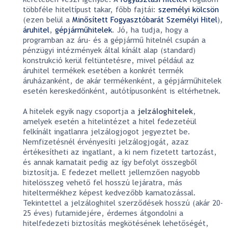
többféle hiteltípust takar, főbb fajtái:
személyi kölcsön
(ezen belül a
Minősített Fogyasztóbarát Személyi Hitel
),
áruhitel
,
gépjárműhitelek
. Jó, ha tudja, hogy a
programban az áru- és a gépjármű hitelnél csupán a
pénzügyi intézmények által kínált alap (standard)
konstrukció kerül feltüntetésre, mivel például az
áruhitel termékek esetében a konkrét termék
áruházanként, de akár termékenként, a gépjárműhitelek
esetén kereskedőnként, autótípusonként is eltérhetnek.
A hitelek egyik nagy csoportja a
jelzáloghitelek
,
amelyek esetén a hitelintézet a hitel fedezetéül
felkínált ingatlanra jelzálogjogot jegyeztet be.
Nemfizetésnél érvényesíti jelzálogjogát, azaz
értékesítheti az ingatlant, a ki nem fizetett tartozást,
és annak kamatait pedig az így befolyt összegből
biztosítja. E fedezet mellett jellemzően nagyobb
hitelösszeg vehető fel hosszú lejáratra, más
hiteltermékhez képest kedvezőbb kamatozással.
Tekintettel a jelzáloghitel szerződések hosszú (akár 20-
25 éves) futamidejére, érdemes átgondolni a
hitelfedezeti biztosítás megkötésének lehetőségét,