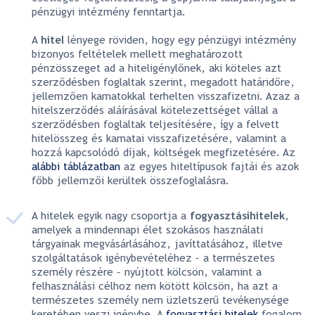
pénzügyi intézmény fenntartja.
A
hitel
lényege röviden, hogy egy pénzügyi intézmény
bizonyos feltételek mellett meghatározott
pénzösszeget ad a hiteligénylőnek, aki köteles azt
szerződésben foglaltak szerint, megadott határidőre,
jellemzően kamatokkal terhelten visszafizetni. Azaz a
hitelszerződés aláírásával kötelezettséget vállal a
szerződésben foglaltak teljesítésére, így a felvett
hitelösszeg és kamatai visszafizetésére, valamint a
hozzá kapcsolódó díjak, költségek megfizetésére. Az
alábbi táblázatban
az egyes hiteltípusok fajtái és azok
főbb jellemzői kerültek összefoglalásra.
A hitelek egyik nagy csoportja a
fogyasztási
hitelek
,
amelyek a mindennapi élet szokásos használati
tárgyainak megvásárlásához, javíttatásához, illetve
szolgáltatások igénybevételéhez – a természetes
személy részére – nyújtott kölcsön, valamint a
felhasználási célhoz nem kötött kölcsön, ha azt a
természetes személy nem üzletszerű tevékenysége
keretében veszi igénybe. A
fogyasztási hitelek
fogalom