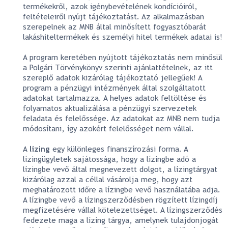
termékekről, azok igénybevételének kondícióiról,
feltételeiről nyújt tájékoztatást. Az alkalmazásban
szerepelnek az MNB által minősített fogyasztóbarát
lakáshiteltermékek és személyi hitel termékek adatai is!
A program keretében nyújtott tájékoztatás nem minősül
a Polgári Törvénykönyv szerinti ajánlattételnek, az itt
szereplő adatok kizárólag tájékoztató jellegűek! A
program a pénzügyi intézmények által szolgáltatott
adatokat tartalmazza. A helyes adatok feltöltése és
folyamatos aktualizálása a pénzügyi szervezetek
feladata és felelőssége. Az adatokat az MNB nem tudja
módosítani, így azokért felelősséget nem vállal.
A
lízing
egy különleges finanszírozási forma. A
lízingügyletek sajátossága, hogy a lízingbe adó a
lízingbe vevő által megnevezett dolgot, a lízingtárgyat
kizárólag azzal a céllal vásárolja meg, hogy azt
meghatározott időre a lízingbe vevő használatába adja.
A lízingbe vevő a lízingszerződésben rögzített lízingdíj
megfizetésére vállal kötelezettséget. A lízingszerződés
fedezete maga a lízing tárgya, amelynek tulajdonjogát