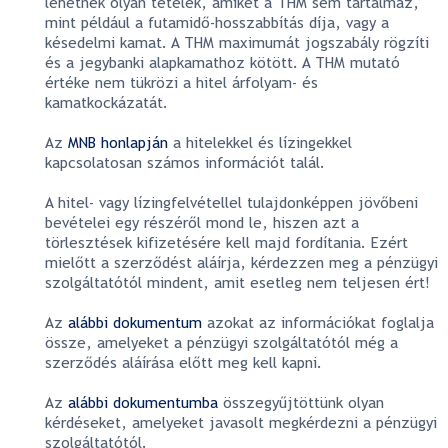
lehetnek olyan tételek, amiket a THM sem tartalmaz,
mint például a futamidő-hosszabbítás díja, vagy a
késedelmi kamat. A THM maximumát jogszabály rögzíti
és a jegybanki alapkamathoz kötött. A THM mutató
értéke nem tükrözi a hitel árfolyam- és
kamatkockázatát.
Az
MNB honlapján
a hitelekkel és lízingekkel
kapcsolatosan számos információt talál.
A hitel- vagy lízingfelvétellel tulajdonképpen jövőbeni
bevételei egy részéről mond le, hiszen azt a
törlesztések kifizetésére kell majd fordítania. Ezért
mielőtt a szerződést aláírja, kérdezzen meg a pénzügyi
szolgáltatótól mindent, amit esetleg nem teljesen ért!
Az
alábbi dokumentum
azokat az információkat foglalja
össze, amelyeket a pénzügyi szolgáltatótól még a
szerződés aláírása előtt meg kell kapni.
Az
alábbi dokumentumba
összegyűjtöttünk olyan
kérdéseket, amelyeket javasolt megkérdezni a pénzügyi
szolgáltatótól.