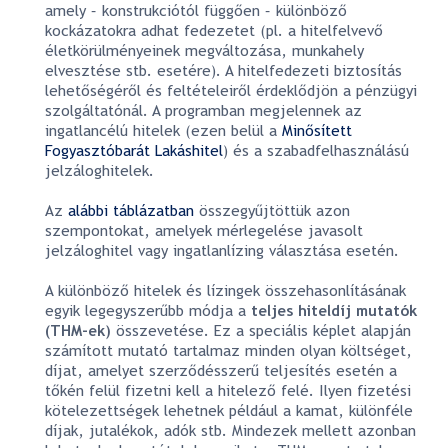
amely – konstrukciótól függően – különböző
kockázatokra adhat fedezetet (pl. a hitelfelvevő
életkörülményeinek megváltozása, munkahely
elvesztése stb. esetére). A hitelfedezeti biztosítás
lehetőségéről és feltételeiről érdeklődjön a pénzügyi
szolgáltatónál. A programban megjelennek az
ingatlancélú hitelek (ezen belül a
Minősített
Fogyasztóbarát Lakáshitel
) és a szabadfelhasználású
jelzáloghitelek.
Az
alábbi táblázatban
összegyűjtöttük azon
szempontokat, amelyek mérlegelése javasolt
jelzáloghitel vagy ingatlanlízing választása esetén.
A különböző hitelek és lízingek összehasonlításának
egyik legegyszerűbb módja a
teljes hiteldíj mutatók
(THM-ek)
összevetése. Ez a speciális képlet alapján
számított mutató tartalmaz minden olyan költséget,
díjat, amelyet szerződésszerű teljesítés esetén a
tőkén felül fizetni kell a hitelező felé. Ilyen fizetési
kötelezettségek lehetnek például a kamat, különféle
díjak, jutalékok, adók stb. Mindezek mellett azonban